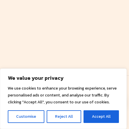
We value your privacy
Copyright © 2026 |
Privacy Policy
We use cookies to enhance your browsing experience, serve
บริษัท ฟอน เอ็นจิเนียริ่ง แอนด์ ซัพพลายส์ จำกัด
personalised ads or content, and analyse our traffic. By
ติดต่อเรา
ที่อยู่: 35, 35/1, 35/2 หมู่ 1 ต.นิคมพัฒนา อ.นิคมพัฒนา จ.ระยอง
clicking "Accept All", you consent to our use of cookies.
Ope
เบอร์โทรศัพท์: 081-9453425, 081-4377095, 083-1188446, 086-
chat
Customise
Reject All
8412884
Accept All