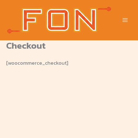
Skip
to
content
Checkout
[woocommerce_checkout]