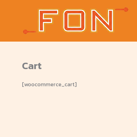
Skip
to
content
Cart
[woocommerce_cart]